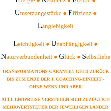
E
nergie ●
esilienz ●
reude ●
U
E
msetzungsstärke ●
ffizienz ●
L
anglebigkeit
L
U
eichtigkeit ●
nabhängigkeit ●
N
G
S
aturverbundenheit ●
lück ●
elbstliebe
TRANSFORMATIONS-GARANTIE: GELD ZURÜCK
BIS ZUM ENDE DER 1. COACHING-EINHEIT -
OHNE WENN UND ABER
ALLE ENDPREISE VERSTEHEN SICH ZUZÜGLICH
MEHRWERTSTEUER DER JEWEILIGEN LÄNDER