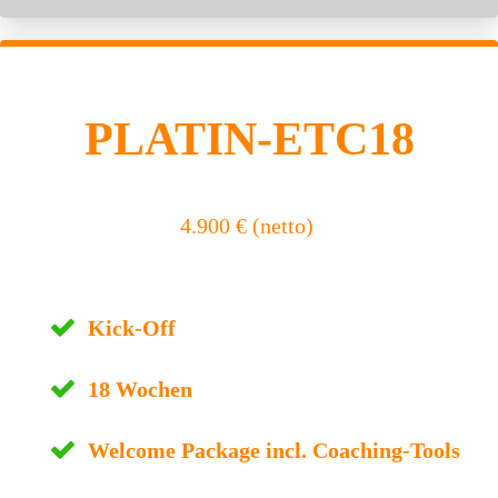
PLA
TIN-ETC18
4.
90
0 € (netto)
Kick-
O
ff
18 Wochen
Welcome Package incl. Coaching-Tools