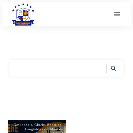
Home
|
Archives: Schlaf
Gesundheit
,
Glücks-Boosting
,
Langlebigkeit
,
Mental-