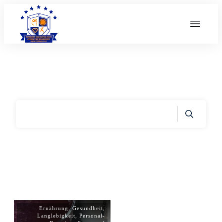
Home
|
Archives: Sport und Bewegung
Ernährung
,
Gesundheit
,
Langlebigkeit
,
Personal-