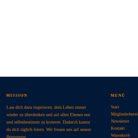
MISSION
MENÜ
Start
Lass dich dazu inspirieren, dein Leben immer
Mitgliederbere
wieder zu überdenken und auf allen Ebenen neu
Newsletter
und selbstbestimmt zu kreieren. Dadurch kannst
Kontakt
du dich täglich feiern. Wir freuen uns auf unsere
Warenkorb
Begegnung.