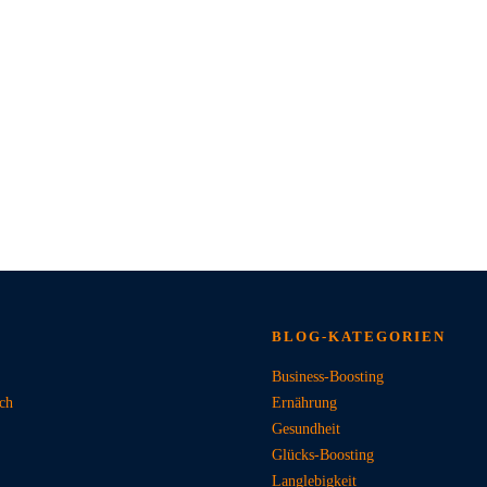
BLOG-KATEGORIEN
Business-Boosting
ich
Ernährung
Gesundheit
Glücks-Boosting
Langlebigkeit