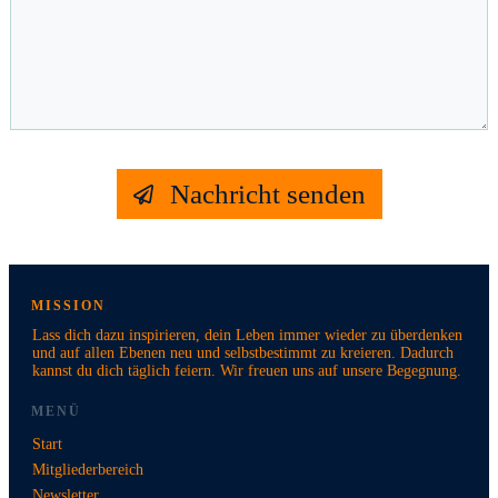
Nachricht senden
MISSION
Lass dich dazu inspirieren, dein Leben immer wieder zu überdenken
und auf allen Ebenen neu und selbstbestimmt zu kreieren. Dadurch
kannst du dich täglich feiern. Wir freuen uns auf unsere Begegnung.
MENÜ
Start
Mitgliederbereich
Newsletter